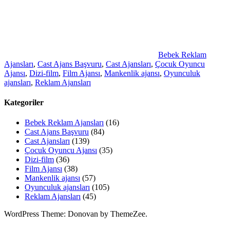
Bebek Reklam
Ajansları
,
Cast Ajans Başvuru
,
Cast Ajansları
,
Çocuk Oyuncu
Ajansı
,
Dizi-film
,
Film Ajansı
,
Mankenlik ajansı
,
Oyunculuk
ajansları
,
Reklam Ajansları
Kategoriler
Bebek Reklam Ajansları
(16)
Cast Ajans Başvuru
(84)
Cast Ajansları
(139)
Çocuk Oyuncu Ajansı
(35)
Dizi-film
(36)
Film Ajansı
(38)
Mankenlik ajansı
(57)
Oyunculuk ajansları
(105)
Reklam Ajansları
(45)
WordPress Theme: Donovan by ThemeZee.