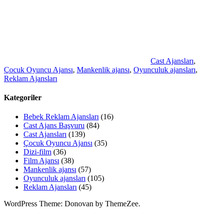
Cast Ajansları
,
Çocuk Oyuncu Ajansı
,
Mankenlik ajansı
,
Oyunculuk ajansları
,
Reklam Ajansları
Kategoriler
Bebek Reklam Ajansları
(16)
Cast Ajans Başvuru
(84)
Cast Ajansları
(139)
Çocuk Oyuncu Ajansı
(35)
Dizi-film
(36)
Film Ajansı
(38)
Mankenlik ajansı
(57)
Oyunculuk ajansları
(105)
Reklam Ajansları
(45)
WordPress Theme: Donovan by ThemeZee.