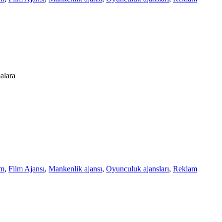
alara
lm
,
Film Ajansı
,
Mankenlik ajansı
,
Oyunculuk ajansları
,
Reklam