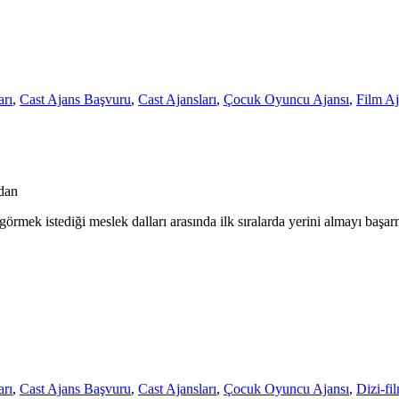
rı
,
Cast Ajans Başvuru
,
Cast Ajansları
,
Çocuk Oyuncu Ajansı
,
Film Aj
dan
ek istediği meslek dalları arasında ilk sıralarda yerini almayı başarm
rı
,
Cast Ajans Başvuru
,
Cast Ajansları
,
Çocuk Oyuncu Ajansı
,
Dizi-fi