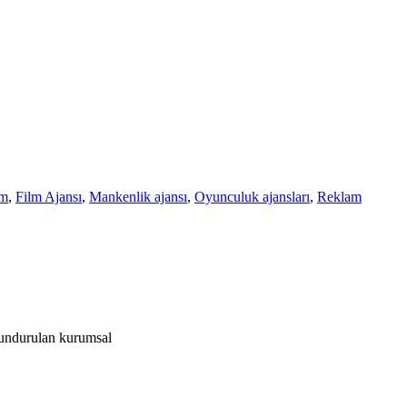
lm
,
Film Ajansı
,
Mankenlik ajansı
,
Oyunculuk ajansları
,
Reklam
ulundurulan kurumsal