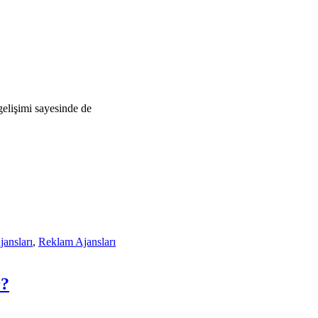
gelişimi sayesinde de
ansları
,
Reklam Ajansları
r?