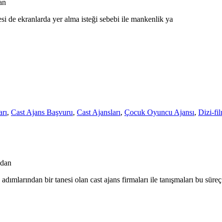
an
si de ekranlarda yer alma isteği sebebi ile mankenlik ya
rı
,
Cast Ajans Başvuru
,
Cast Ajansları
,
Çocuk Oyuncu Ajansı
,
Dizi-fi
ndan
dımlarından bir tanesi olan cast ajans firmaları ile tanışmaları bu süreç