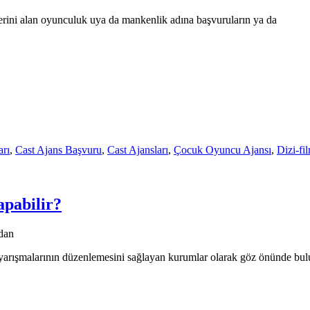
yerini alan oyunculuk uya da mankenlik adına başvuruların ya da
rı
,
Cast Ajans Başvuru
,
Cast Ajansları
,
Çocuk Oyuncu Ajansı
,
Dizi-fi
apabilir?
dan
ik yarışmalarının düzenlemesini sağlayan kurumlar olarak göz önünde b