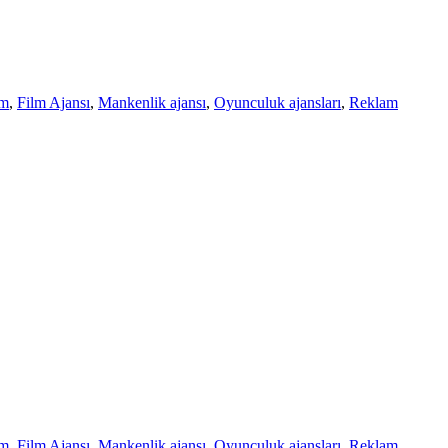
lm
,
Film Ajansı
,
Mankenlik ajansı
,
Oyunculuk ajansları
,
Reklam
lm
,
Film Ajansı
,
Mankenlik ajansı
,
Oyunculuk ajansları
,
Reklam