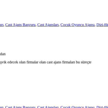
rı
,
Cast Ajans Başvuru
,
Cast Ajansları
,
Çocuk Oyuncu Ajansı
,
Dizi-fi
ndan
şvik edecek olan firmalar olan cast ajans firmaları bu süreçte
rı
,
Cast Ajans Başvuru
,
Cast Ajansları
,
Çocuk Oyuncu Ajansı
,
Dizi-fi