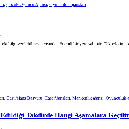
rı
,
Çocuk Oyuncu Ajansı
,
Oyunculuk ajansları
n
nda bilgi verilebilmesi açısından önemli bir yere sahiptir. Teknolojinin 
rı
,
Cast Ajans Başvuru
,
Cast Ajansları
,
Mankenlik ajansı
,
Oyunculuk aj
 Edildiği Takdirde Hangi Aşamalara Geçili
dan