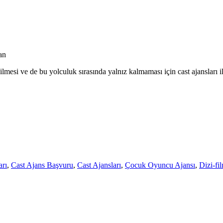
an
ilmesi ve de bu yolculuk sırasında yalnız kalmaması için cast ajansları i
rı
,
Cast Ajans Başvuru
,
Cast Ajansları
,
Çocuk Oyuncu Ajansı
,
Dizi-fi