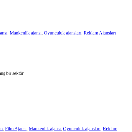
ansı
,
Mankenlik ajansı
,
Oyunculuk ajansları
,
Reklam Ajansları
ış bir sektör
lm
,
Film Ajansı
,
Mankenlik ajansı
,
Oyunculuk ajansları
,
Reklam