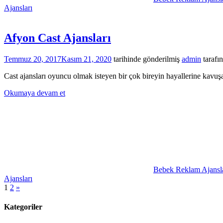
Ajansları
Afyon Cast Ajansları
Temmuz 20, 2017
Kasım 21, 2020
tarihinde gönderilmiş
admin
tarafı
Cast ajansları oyuncu olmak isteyen bir çok bireyin hayallerine kavuşa
Okumaya devam et
Bebek Reklam Ajansla
Ajansları
Yazı
Sonraki
1
2
»
yazılar
sayfalaması
Kategoriler