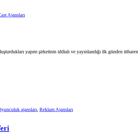
ast Ajansları
turdukları yapım şirketinin iddialı ve yayınlandığı ilk günden itibare
yunculuk ajansları
,
Reklam Ajansları
eri