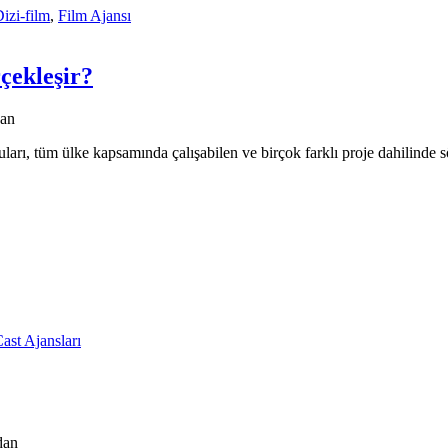
izi-film
,
Film Ajansı
çekleşir?
dan
ları, tüm ülke kapsamında çalışabilen ve birçok farklı proje dahilinde 
ast Ajansları
dan