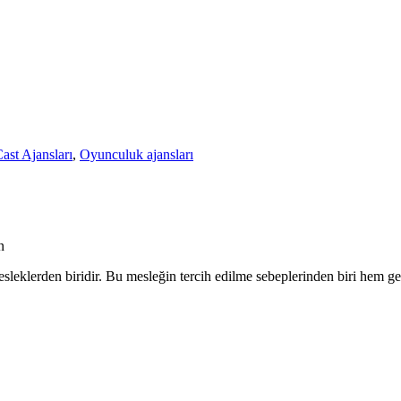
ast Ajansları
,
Oyunculuk ajansları
n
eklerden biridir. Bu mesleğin tercih edilme sebeplerinden biri hem get