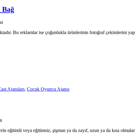
i Bağ
an
tadır. Bu reklamlar ise çoğunlukla ürünlerinin fotoğraf çekimlerini yapt
ast Ajansları
,
Çocuk Oyuncu Ajansı
an
erin eğitimli veya eğitimsiz, şişman ya da zayıf, uzun ya da kısa olmalar