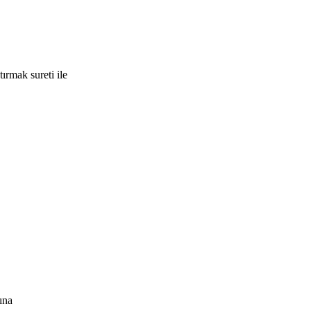
ırmak sureti ile
ına