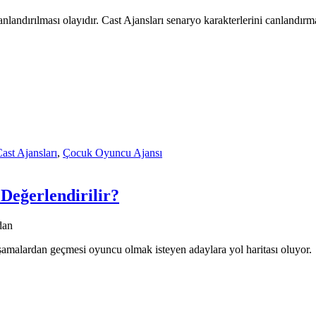
nlandırılması olayıdır. Cast Ajansları senaryo karakterlerini canlandırmal
ast Ajansları
,
Çocuk Oyuncu Ajansı
 Değerlendirilir?
dan
şamalardan geçmesi oyuncu olmak isteyen adaylara yol haritası oluyor.