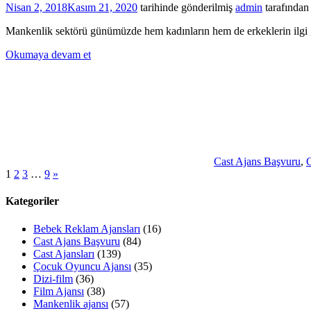
Nisan 2, 2018
Kasım 21, 2020
tarihinde gönderilmiş
admin
tarafından
Mankenlik sektörü günümüzde hem kadınların hem de erkeklerin ilgi g
Okumaya devam et
Cast Ajans Başvuru
,
C
Yazı
Sonraki
1
2
3
…
9
»
yazılar
sayfalaması
Kategoriler
Bebek Reklam Ajansları
(16)
Cast Ajans Başvuru
(84)
Cast Ajansları
(139)
Çocuk Oyuncu Ajansı
(35)
Dizi-film
(36)
Film Ajansı
(38)
Mankenlik ajansı
(57)