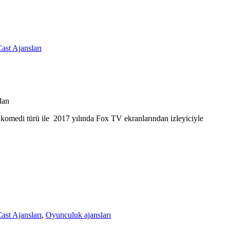
ast Ajansları
dan
e komedi türü ile 2017 yılında Fox TV ekranlarından izleyiciyle
ast Ajansları
,
Oyunculuk ajansları