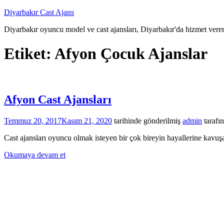
İçeriğe
Diyarbakır Cast Ajans
atla
Diyarbakır oyuncu model ve cast ajansları, Diyarbakır'da hizmet veren
Etiket:
Afyon Çocuk Ajanslar
Afyon Cast Ajansları
Temmuz 20, 2017
Kasım 21, 2020
tarihinde gönderilmiş
admin
tarafı
Cast ajansları oyuncu olmak isteyen bir çok bireyin hayallerine kavuşa
Okumaya devam et