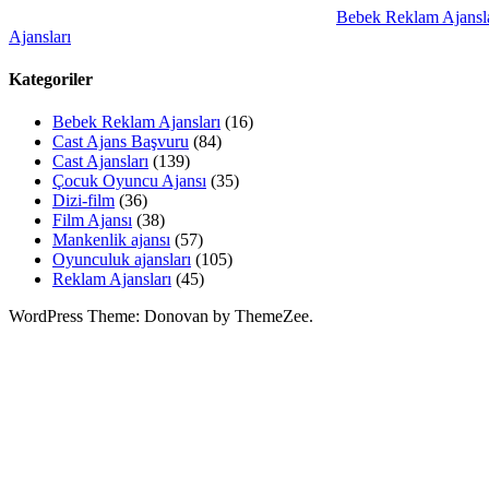
Bebek Reklam Ajansla
Ajansları
Kategoriler
Bebek Reklam Ajansları
(16)
Cast Ajans Başvuru
(84)
Cast Ajansları
(139)
Çocuk Oyuncu Ajansı
(35)
Dizi-film
(36)
Film Ajansı
(38)
Mankenlik ajansı
(57)
Oyunculuk ajansları
(105)
Reklam Ajansları
(45)
WordPress Theme: Donovan by ThemeZee.