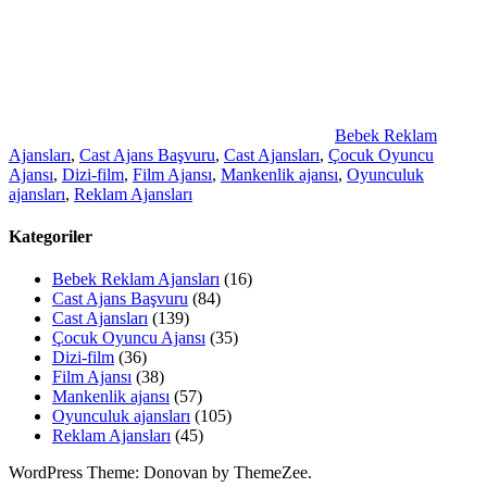
Bebek Reklam
Ajansları
,
Cast Ajans Başvuru
,
Cast Ajansları
,
Çocuk Oyuncu
Ajansı
,
Dizi-film
,
Film Ajansı
,
Mankenlik ajansı
,
Oyunculuk
ajansları
,
Reklam Ajansları
Kategoriler
Bebek Reklam Ajansları
(16)
Cast Ajans Başvuru
(84)
Cast Ajansları
(139)
Çocuk Oyuncu Ajansı
(35)
Dizi-film
(36)
Film Ajansı
(38)
Mankenlik ajansı
(57)
Oyunculuk ajansları
(105)
Reklam Ajansları
(45)
WordPress Theme: Donovan by ThemeZee.