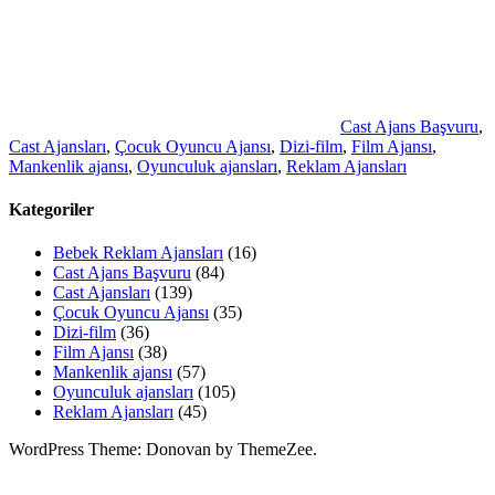
Cast Ajans Başvuru
,
Cast Ajansları
,
Çocuk Oyuncu Ajansı
,
Dizi-film
,
Film Ajansı
,
Mankenlik ajansı
,
Oyunculuk ajansları
,
Reklam Ajansları
Kategoriler
Bebek Reklam Ajansları
(16)
Cast Ajans Başvuru
(84)
Cast Ajansları
(139)
Çocuk Oyuncu Ajansı
(35)
Dizi-film
(36)
Film Ajansı
(38)
Mankenlik ajansı
(57)
Oyunculuk ajansları
(105)
Reklam Ajansları
(45)
WordPress Theme: Donovan by ThemeZee.