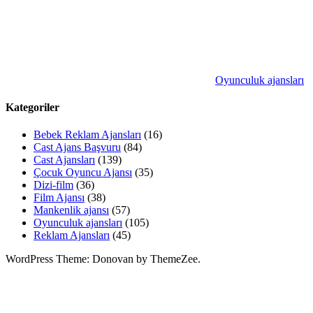
Oyunculuk ajansları
Kategoriler
Bebek Reklam Ajansları
(16)
Cast Ajans Başvuru
(84)
Cast Ajansları
(139)
Çocuk Oyuncu Ajansı
(35)
Dizi-film
(36)
Film Ajansı
(38)
Mankenlik ajansı
(57)
Oyunculuk ajansları
(105)
Reklam Ajansları
(45)
WordPress Theme: Donovan by ThemeZee.