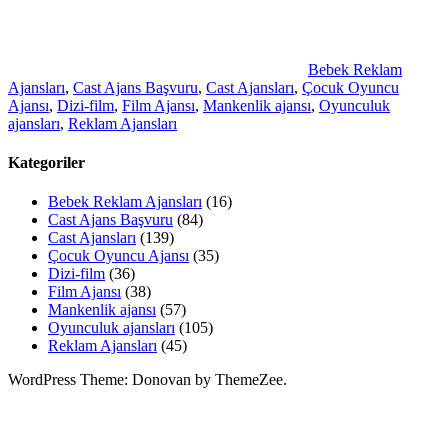
Bebek Reklam
Ajansları
,
Cast Ajans Başvuru
,
Cast Ajansları
,
Çocuk Oyuncu
Ajansı
,
Dizi-film
,
Film Ajansı
,
Mankenlik ajansı
,
Oyunculuk
ajansları
,
Reklam Ajansları
Kategoriler
Bebek Reklam Ajansları
(16)
Cast Ajans Başvuru
(84)
Cast Ajansları
(139)
Çocuk Oyuncu Ajansı
(35)
Dizi-film
(36)
Film Ajansı
(38)
Mankenlik ajansı
(57)
Oyunculuk ajansları
(105)
Reklam Ajansları
(45)
WordPress Theme: Donovan by ThemeZee.