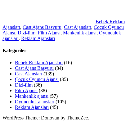
Bebek Reklam
Ajansları
,
Cast Ajans Başvuru
,
Cast Ajansları
,
Çocuk Oyuncu
Ajansı
,
Dizi-film
,
Film Ajansı
,
Mankenlik ajansı
,
Oyunculuk
ajansları
,
Reklam Ajansları
Kategoriler
Bebek Reklam Ajansları
(16)
Cast Ajans Başvuru
(84)
Cast Ajansları
(139)
Çocuk Oyuncu Ajansı
(35)
Dizi-film
(36)
Film Ajansı
(38)
Mankenlik ajansı
(57)
Oyunculuk ajansları
(105)
Reklam Ajansları
(45)
WordPress Theme: Donovan by ThemeZee.