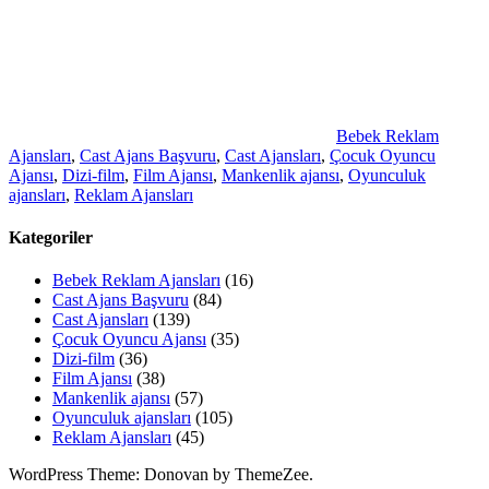
Bebek Reklam
Ajansları
,
Cast Ajans Başvuru
,
Cast Ajansları
,
Çocuk Oyuncu
Ajansı
,
Dizi-film
,
Film Ajansı
,
Mankenlik ajansı
,
Oyunculuk
ajansları
,
Reklam Ajansları
Kategoriler
Bebek Reklam Ajansları
(16)
Cast Ajans Başvuru
(84)
Cast Ajansları
(139)
Çocuk Oyuncu Ajansı
(35)
Dizi-film
(36)
Film Ajansı
(38)
Mankenlik ajansı
(57)
Oyunculuk ajansları
(105)
Reklam Ajansları
(45)
WordPress Theme: Donovan by ThemeZee.