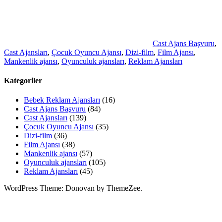
Cast Ajans Başvuru
,
Cast Ajansları
,
Çocuk Oyuncu Ajansı
,
Dizi-film
,
Film Ajansı
,
Mankenlik ajansı
,
Oyunculuk ajansları
,
Reklam Ajansları
Kategoriler
Bebek Reklam Ajansları
(16)
Cast Ajans Başvuru
(84)
Cast Ajansları
(139)
Çocuk Oyuncu Ajansı
(35)
Dizi-film
(36)
Film Ajansı
(38)
Mankenlik ajansı
(57)
Oyunculuk ajansları
(105)
Reklam Ajansları
(45)
WordPress Theme: Donovan by ThemeZee.