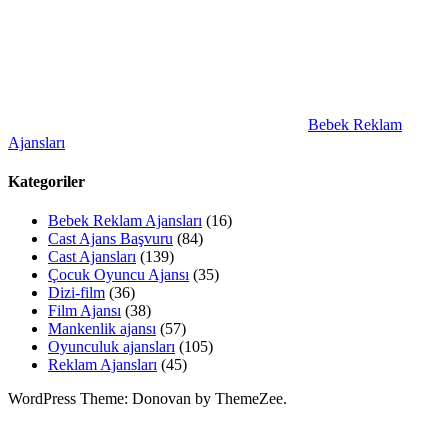
Bebek Reklam
Ajansları
Kategoriler
Bebek Reklam Ajansları
(16)
Cast Ajans Başvuru
(84)
Cast Ajansları
(139)
Çocuk Oyuncu Ajansı
(35)
Dizi-film
(36)
Film Ajansı
(38)
Mankenlik ajansı
(57)
Oyunculuk ajansları
(105)
Reklam Ajansları
(45)
WordPress Theme: Donovan by ThemeZee.