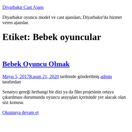
İçeriğe
Diyarbakır Cast Ajans
atla
Diyarbakır oyuncu model ve cast ajansları, Diyarbakır'da hizmet
veren ajanslar.
Etiket:
Bebek oyuncular
Bebek Oyuncu Olmak
Mayıs 5, 2017
Kasım 21, 2020
tarihinde gönderilmiş
admin
tarafından
Senaryo gereği herhangi bir dizi ya da film projesinin ortaya
çıkarılması durumunda oyuncu arayışları içerisinde yer alacak olan
söz konusu
Okumaya devam et