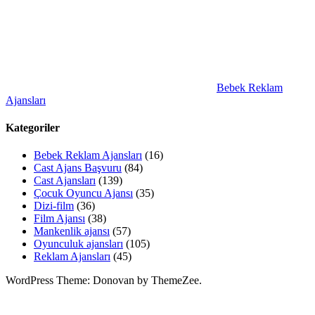
Bebek Reklam
Ajansları
Kategoriler
Bebek Reklam Ajansları
(16)
Cast Ajans Başvuru
(84)
Cast Ajansları
(139)
Çocuk Oyuncu Ajansı
(35)
Dizi-film
(36)
Film Ajansı
(38)
Mankenlik ajansı
(57)
Oyunculuk ajansları
(105)
Reklam Ajansları
(45)
WordPress Theme: Donovan by ThemeZee.