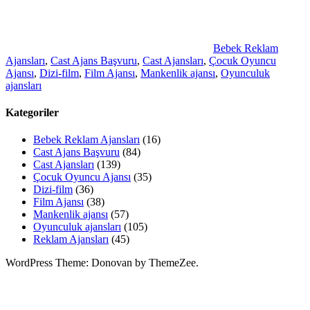
Bebek Reklam
Ajansları
,
Cast Ajans Başvuru
,
Cast Ajansları
,
Çocuk Oyuncu
Ajansı
,
Dizi-film
,
Film Ajansı
,
Mankenlik ajansı
,
Oyunculuk
ajansları
Kategoriler
Bebek Reklam Ajansları
(16)
Cast Ajans Başvuru
(84)
Cast Ajansları
(139)
Çocuk Oyuncu Ajansı
(35)
Dizi-film
(36)
Film Ajansı
(38)
Mankenlik ajansı
(57)
Oyunculuk ajansları
(105)
Reklam Ajansları
(45)
WordPress Theme: Donovan by ThemeZee.