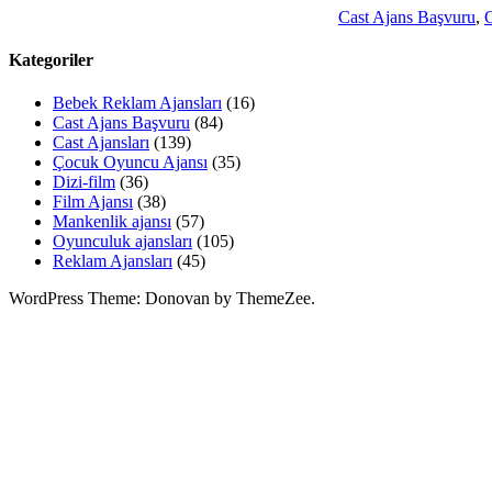
Cast Ajans Başvuru
,
C
Kategoriler
Bebek Reklam Ajansları
(16)
Cast Ajans Başvuru
(84)
Cast Ajansları
(139)
Çocuk Oyuncu Ajansı
(35)
Dizi-film
(36)
Film Ajansı
(38)
Mankenlik ajansı
(57)
Oyunculuk ajansları
(105)
Reklam Ajansları
(45)
WordPress Theme: Donovan by ThemeZee.