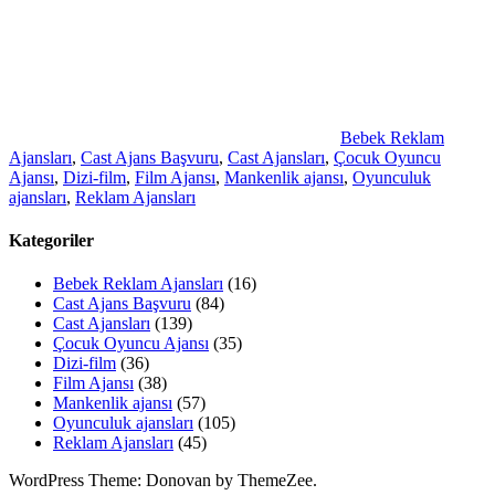
Bebek Reklam
Ajansları
,
Cast Ajans Başvuru
,
Cast Ajansları
,
Çocuk Oyuncu
Ajansı
,
Dizi-film
,
Film Ajansı
,
Mankenlik ajansı
,
Oyunculuk
ajansları
,
Reklam Ajansları
Kategoriler
Bebek Reklam Ajansları
(16)
Cast Ajans Başvuru
(84)
Cast Ajansları
(139)
Çocuk Oyuncu Ajansı
(35)
Dizi-film
(36)
Film Ajansı
(38)
Mankenlik ajansı
(57)
Oyunculuk ajansları
(105)
Reklam Ajansları
(45)
WordPress Theme: Donovan by ThemeZee.