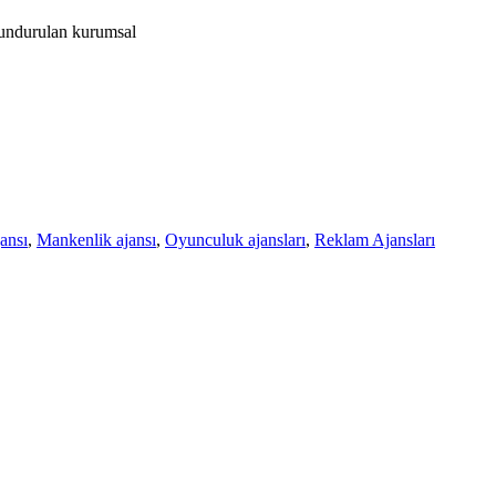
ulundurulan kurumsal
ansı
,
Mankenlik ajansı
,
Oyunculuk ajansları
,
Reklam Ajansları