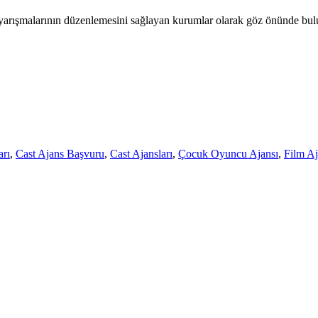
ik yarışmalarının düzenlemesini sağlayan kurumlar olarak göz önünde b
rı
,
Cast Ajans Başvuru
,
Cast Ajansları
,
Çocuk Oyuncu Ajansı
,
Film Aj