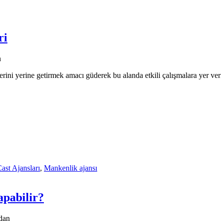
ri
n
erini yerine getirmek amacı güderek bu alanda etkili çalışmalara yer v
ast Ajansları
,
Mankenlik ajansı
apabilir?
dan