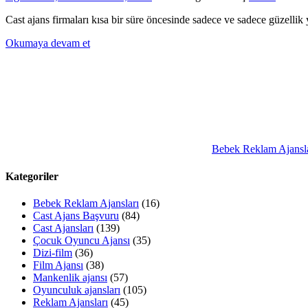
Cast ajans firmaları kısa bir süre öncesinde sadece ve sadece güzell
Okumaya devam et
Bebek Reklam Ajansla
Kategoriler
Bebek Reklam Ajansları
(16)
Cast Ajans Başvuru
(84)
Cast Ajansları
(139)
Çocuk Oyuncu Ajansı
(35)
Dizi-film
(36)
Film Ajansı
(38)
Mankenlik ajansı
(57)
Oyunculuk ajansları
(105)
Reklam Ajansları
(45)