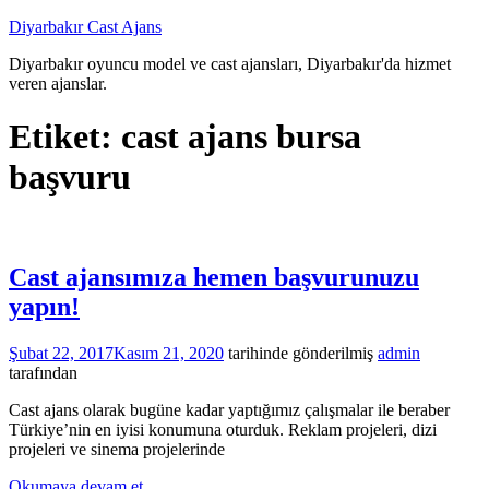
İçeriğe
Diyarbakır Cast Ajans
atla
Diyarbakır oyuncu model ve cast ajansları, Diyarbakır'da hizmet
veren ajanslar.
Etiket:
cast ajans bursa
başvuru
Cast ajansımıza hemen başvurunuzu
yapın!
Şubat 22, 2017
Kasım 21, 2020
tarihinde gönderilmiş
admin
tarafından
Cast ajans olarak bugüne kadar yaptığımız çalışmalar ile beraber
Türkiye’nin en iyisi konumuna oturduk. Reklam projeleri, dizi
projeleri ve sinema projelerinde
Okumaya devam et