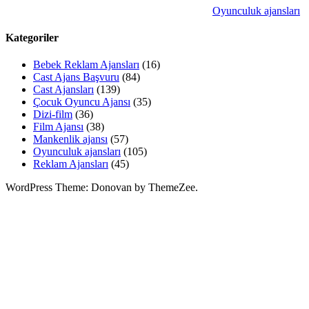
Oyunculuk ajansları
Kategoriler
Bebek Reklam Ajansları
(16)
Cast Ajans Başvuru
(84)
Cast Ajansları
(139)
Çocuk Oyuncu Ajansı
(35)
Dizi-film
(36)
Film Ajansı
(38)
Mankenlik ajansı
(57)
Oyunculuk ajansları
(105)
Reklam Ajansları
(45)
WordPress Theme: Donovan by ThemeZee.