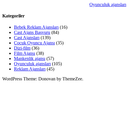
Oyunculuk ajansları
Kategoriler
Bebek Reklam Ajansları
(16)
Cast Ajans Başvuru
(84)
Cast Ajansları
(139)
Çocuk Oyuncu Ajansı
(35)
Dizi-film
(36)
Film Ajansı
(38)
Mankenlik ajansı
(57)
Oyunculuk ajansları
(105)
Reklam Ajansları
(45)
WordPress Theme: Donovan by ThemeZee.