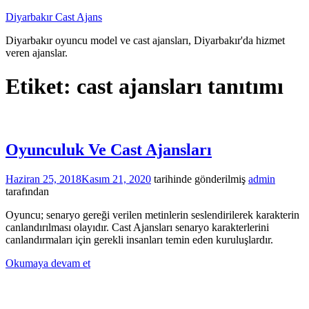
İçeriğe
Diyarbakır Cast Ajans
atla
Diyarbakır oyuncu model ve cast ajansları, Diyarbakır'da hizmet
veren ajanslar.
Etiket:
cast ajansları tanıtımı
Oyunculuk Ve Cast Ajansları
Haziran 25, 2018
Kasım 21, 2020
tarihinde gönderilmiş
admin
tarafından
Oyuncu; senaryo gereği verilen metinlerin seslendirilerek karakterin
canlandırılması olayıdır. Cast Ajansları senaryo karakterlerini
canlandırmaları için gerekli insanları temin eden kuruluşlardır.
Okumaya devam et