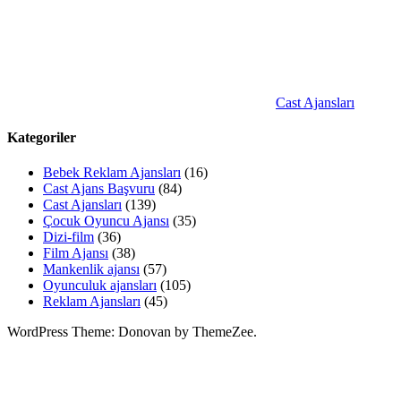
Cast Ajansları
Kategoriler
Bebek Reklam Ajansları
(16)
Cast Ajans Başvuru
(84)
Cast Ajansları
(139)
Çocuk Oyuncu Ajansı
(35)
Dizi-film
(36)
Film Ajansı
(38)
Mankenlik ajansı
(57)
Oyunculuk ajansları
(105)
Reklam Ajansları
(45)
WordPress Theme: Donovan by ThemeZee.