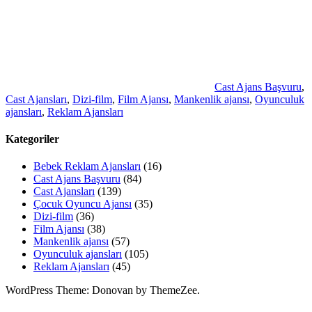
Cast Ajans Başvuru
,
Cast Ajansları
,
Dizi-film
,
Film Ajansı
,
Mankenlik ajansı
,
Oyunculuk
ajansları
,
Reklam Ajansları
Kategoriler
Bebek Reklam Ajansları
(16)
Cast Ajans Başvuru
(84)
Cast Ajansları
(139)
Çocuk Oyuncu Ajansı
(35)
Dizi-film
(36)
Film Ajansı
(38)
Mankenlik ajansı
(57)
Oyunculuk ajansları
(105)
Reklam Ajansları
(45)
WordPress Theme: Donovan by ThemeZee.