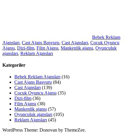
Bebek Reklam
Ajansları
,
Cast Ajans Başvuru
,
Cast Ajansları
,
Çocuk Oyuncu
Ajansı
,
Dizi-film
,
Film Ajansı
,
Mankenlik ajansı
,
Oyunculuk
ajansları
,
Reklam Ajansları
Kategoriler
Bebek Reklam Ajansları
(16)
Cast Ajans Başvuru
(84)
Cast Ajansları
(139)
Çocuk Oyuncu Ajansı
(35)
Dizi-film
(36)
Film Ajansı
(38)
Mankenlik ajansı
(57)
Oyunculuk ajansları
(105)
Reklam Ajansları
(45)
WordPress Theme: Donovan by ThemeZee.