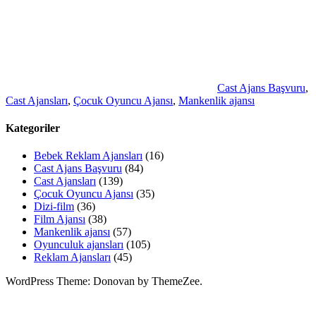
Cast Ajans Başvuru
,
Cast Ajansları
,
Çocuk Oyuncu Ajansı
,
Mankenlik ajansı
Kategoriler
Bebek Reklam Ajansları
(16)
Cast Ajans Başvuru
(84)
Cast Ajansları
(139)
Çocuk Oyuncu Ajansı
(35)
Dizi-film
(36)
Film Ajansı
(38)
Mankenlik ajansı
(57)
Oyunculuk ajansları
(105)
Reklam Ajansları
(45)
WordPress Theme: Donovan by ThemeZee.