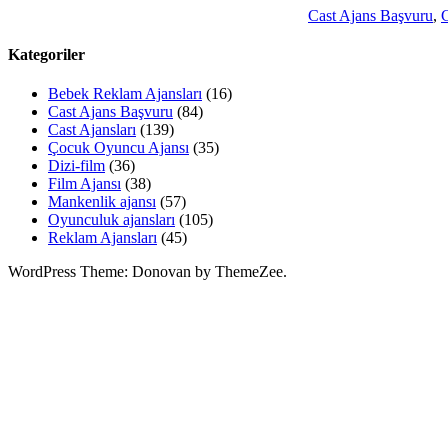
Cast Ajans Başvuru
,
C
Kategoriler
Bebek Reklam Ajansları
(16)
Cast Ajans Başvuru
(84)
Cast Ajansları
(139)
Çocuk Oyuncu Ajansı
(35)
Dizi-film
(36)
Film Ajansı
(38)
Mankenlik ajansı
(57)
Oyunculuk ajansları
(105)
Reklam Ajansları
(45)
WordPress Theme: Donovan by ThemeZee.