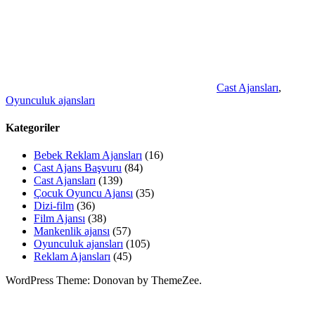
Cast Ajansları
,
Oyunculuk ajansları
Kategoriler
Bebek Reklam Ajansları
(16)
Cast Ajans Başvuru
(84)
Cast Ajansları
(139)
Çocuk Oyuncu Ajansı
(35)
Dizi-film
(36)
Film Ajansı
(38)
Mankenlik ajansı
(57)
Oyunculuk ajansları
(105)
Reklam Ajansları
(45)
WordPress Theme: Donovan by ThemeZee.