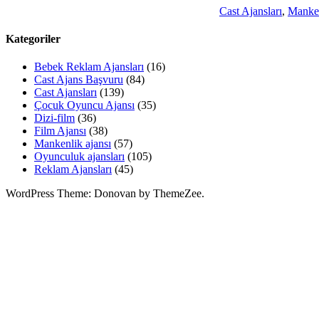
Cast Ajansları
,
Manken
Kategoriler
Bebek Reklam Ajansları
(16)
Cast Ajans Başvuru
(84)
Cast Ajansları
(139)
Çocuk Oyuncu Ajansı
(35)
Dizi-film
(36)
Film Ajansı
(38)
Mankenlik ajansı
(57)
Oyunculuk ajansları
(105)
Reklam Ajansları
(45)
WordPress Theme: Donovan by ThemeZee.