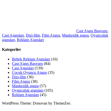
Cast Ajans Başvuru
,
Cast Ajansları
,
Dizi-film
,
Film Ajansı
,
Mankenlik ajansı
,
Oyunculuk
ajansları
,
Reklam Ajansları
Kategoriler
Bebek Reklam Ajansları
(16)
Cast Ajans Başvuru
(84)
Cast Ajansları
(139)
Çocuk Oyuncu Ajansı
(35)
Dizi-film
(36)
Film Ajansı
(38)
Mankenlik ajansı
(57)
Oyunculuk ajansları
(105)
Reklam Ajansları
(45)
WordPress Theme: Donovan by ThemeZee.