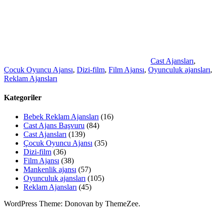
Cast Ajansları
,
Çocuk Oyuncu Ajansı
,
Dizi-film
,
Film Ajansı
,
Oyunculuk ajansları
,
Reklam Ajansları
Kategoriler
Bebek Reklam Ajansları
(16)
Cast Ajans Başvuru
(84)
Cast Ajansları
(139)
Çocuk Oyuncu Ajansı
(35)
Dizi-film
(36)
Film Ajansı
(38)
Mankenlik ajansı
(57)
Oyunculuk ajansları
(105)
Reklam Ajansları
(45)
WordPress Theme: Donovan by ThemeZee.