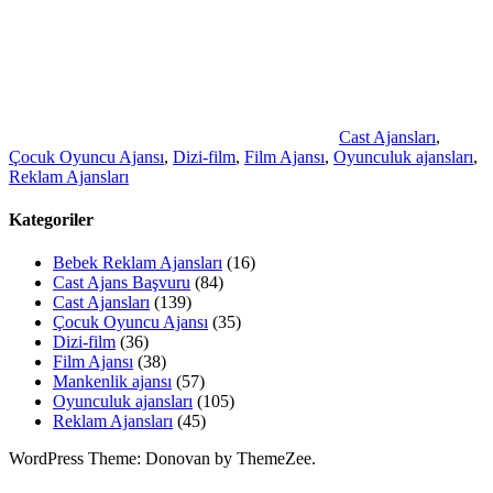
Cast Ajansları
,
Çocuk Oyuncu Ajansı
,
Dizi-film
,
Film Ajansı
,
Oyunculuk ajansları
,
Reklam Ajansları
Kategoriler
Bebek Reklam Ajansları
(16)
Cast Ajans Başvuru
(84)
Cast Ajansları
(139)
Çocuk Oyuncu Ajansı
(35)
Dizi-film
(36)
Film Ajansı
(38)
Mankenlik ajansı
(57)
Oyunculuk ajansları
(105)
Reklam Ajansları
(45)
WordPress Theme: Donovan by ThemeZee.