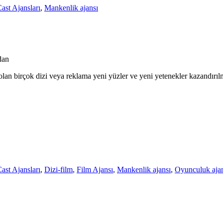
ast Ajansları
,
Mankenlik ajansı
dan
an birçok dizi veya reklama yeni yüzler ve yeni yetenekler kazandırıl
ast Ajansları
,
Dizi-film
,
Film Ajansı
,
Mankenlik ajansı
,
Oyunculuk ajan