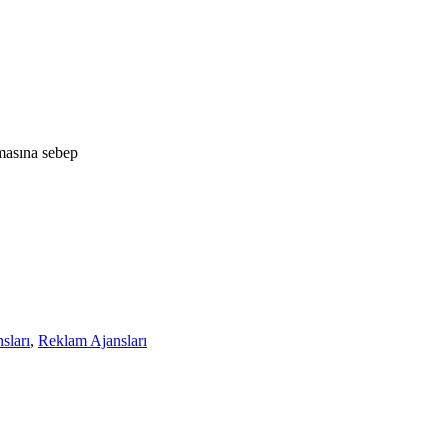
masına sebep
sları
,
Reklam Ajansları