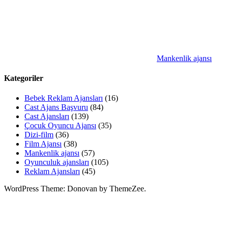
Mankenlik ajansı
Kategoriler
Bebek Reklam Ajansları
(16)
Cast Ajans Başvuru
(84)
Cast Ajansları
(139)
Çocuk Oyuncu Ajansı
(35)
Dizi-film
(36)
Film Ajansı
(38)
Mankenlik ajansı
(57)
Oyunculuk ajansları
(105)
Reklam Ajansları
(45)
WordPress Theme: Donovan by ThemeZee.