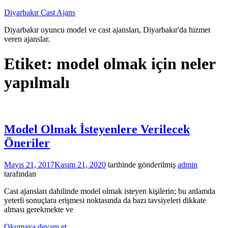
İçeriğe
Diyarbakır Cast Ajans
atla
Diyarbakır oyuncu model ve cast ajansları, Diyarbakır'da hizmet
veren ajanslar.
Etiket:
model olmak için neler
yapılmalı
Model Olmak İsteyenlere Verilecek
Öneriler
Mayıs 21, 2017
Kasım 21, 2020
tarihinde gönderilmiş
admin
tarafından
Cast ajansları dahilinde model olmak isteyen kişilerin; bu anlamda
yeterli sonuçlara erişmesi noktasında da bazı tavsiyeleri dikkate
alması gerekmekte ve
Okumaya devam et