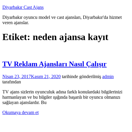
İçeriğe
Diyarbakır Cast Ajans
atla
Diyarbakır oyuncu model ve cast ajansları, Diyarbakır'da hizmet
veren ajanslar.
Etiket:
neden ajansa kayıt
TV Reklam Ajansları Nasıl Çalışır
Nisan 23, 2017
Kasım 21, 2020
tarihinde gönderilmiş
admin
tarafından
TV ajans sizlerin oyunculuk adına farklı konulardaki bilgilerinizi
harmanlayan ve bu bilgiler ışığında başarılı bir oyuncu olmanızı
sağlayan ajanslardır. Bu
Okumaya devam et