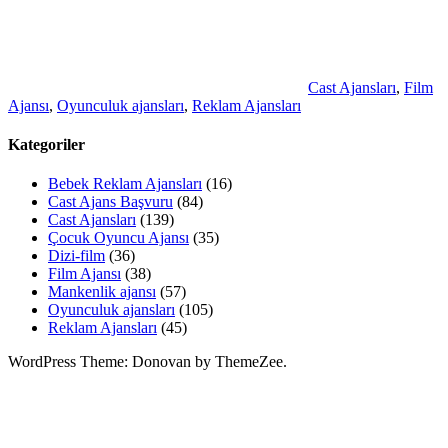
Cast Ajansları
,
Film
Ajansı
,
Oyunculuk ajansları
,
Reklam Ajansları
Kategoriler
Bebek Reklam Ajansları
(16)
Cast Ajans Başvuru
(84)
Cast Ajansları
(139)
Çocuk Oyuncu Ajansı
(35)
Dizi-film
(36)
Film Ajansı
(38)
Mankenlik ajansı
(57)
Oyunculuk ajansları
(105)
Reklam Ajansları
(45)
WordPress Theme: Donovan by ThemeZee.