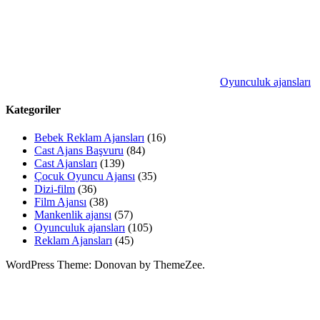
Oyunculuk ajansları
Kategoriler
Bebek Reklam Ajansları
(16)
Cast Ajans Başvuru
(84)
Cast Ajansları
(139)
Çocuk Oyuncu Ajansı
(35)
Dizi-film
(36)
Film Ajansı
(38)
Mankenlik ajansı
(57)
Oyunculuk ajansları
(105)
Reklam Ajansları
(45)
WordPress Theme: Donovan by ThemeZee.