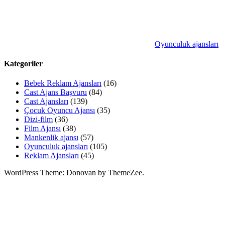
Oyunculuk ajansları
Kategoriler
Bebek Reklam Ajansları
(16)
Cast Ajans Başvuru
(84)
Cast Ajansları
(139)
Çocuk Oyuncu Ajansı
(35)
Dizi-film
(36)
Film Ajansı
(38)
Mankenlik ajansı
(57)
Oyunculuk ajansları
(105)
Reklam Ajansları
(45)
WordPress Theme: Donovan by ThemeZee.