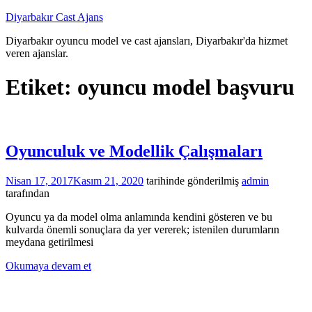
İçeriğe
Diyarbakır Cast Ajans
atla
Diyarbakır oyuncu model ve cast ajansları, Diyarbakır'da hizmet
veren ajanslar.
Etiket:
oyuncu model başvuru
Oyunculuk ve Modellik Çalışmaları
Nisan 17, 2017
Kasım 21, 2020
tarihinde gönderilmiş
admin
tarafından
Oyuncu ya da model olma anlamında kendini gösteren ve bu
kulvarda önemli sonuçlara da yer vererek; istenilen durumların
meydana getirilmesi
Okumaya devam et