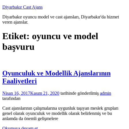
İçeriğe
Diyarbakır Cast Ajans
atla
Diyarbakır oyuncu model ve cast ajansları, Diyarbakır'da hizmet
veren ajanslar.
Etiket:
oyuncu ve model
başvuru
Oyunculuk ve Modellik Ajanslarının
Faaliyetleri
Nisan 16, 2017
Kasım 21, 2020
tarihinde gönderilmiş
admin
tarafından
Cast ajanslarının çalışmalarına uygunluk taşıyan meslek grupları
genel olarak oyunculuk ve modellik olarak belirlenmiş ve bu
anlamda da önemli gelişmelere
Okumaya devam et