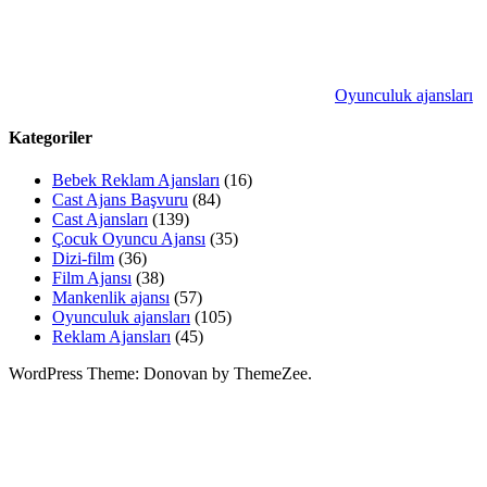
Oyunculuk ajansları
Kategoriler
Bebek Reklam Ajansları
(16)
Cast Ajans Başvuru
(84)
Cast Ajansları
(139)
Çocuk Oyuncu Ajansı
(35)
Dizi-film
(36)
Film Ajansı
(38)
Mankenlik ajansı
(57)
Oyunculuk ajansları
(105)
Reklam Ajansları
(45)
WordPress Theme: Donovan by ThemeZee.