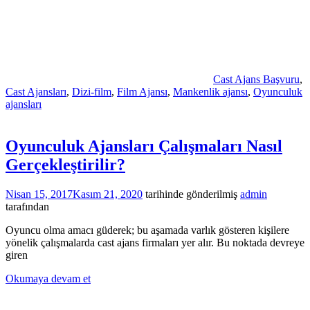
Cast Ajans Başvuru
,
Cast Ajansları
,
Dizi-film
,
Film Ajansı
,
Mankenlik ajansı
,
Oyunculuk
ajansları
Oyunculuk Ajansları Çalışmaları Nasıl
Gerçekleştirilir?
Nisan 15, 2017
Kasım 21, 2020
tarihinde gönderilmiş
admin
tarafından
Oyuncu olma amacı güderek; bu aşamada varlık gösteren kişilere
yönelik çalışmalarda cast ajans firmaları yer alır. Bu noktada devreye
giren
Okumaya devam et