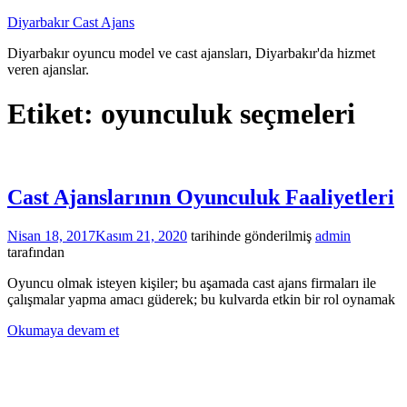
İçeriğe
Diyarbakır Cast Ajans
atla
Diyarbakır oyuncu model ve cast ajansları, Diyarbakır'da hizmet
veren ajanslar.
Etiket:
oyunculuk seçmeleri
Cast Ajanslarının Oyunculuk Faaliyetleri
Nisan 18, 2017
Kasım 21, 2020
tarihinde gönderilmiş
admin
tarafından
Oyuncu olmak isteyen kişiler; bu aşamada cast ajans firmaları ile
çalışmalar yapma amacı güderek; bu kulvarda etkin bir rol oynamak
Okumaya devam et