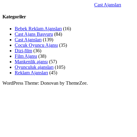
Cast Ajansları
Kategoriler
Bebek Reklam Ajansları
(16)
Cast Ajans Başvuru
(84)
Cast Ajansları
(139)
Çocuk Oyuncu Ajansı
(35)
Dizi-film
(36)
Film Ajansı
(38)
Mankenlik ajansı
(57)
Oyunculuk ajansları
(105)
Reklam Ajansları
(45)
WordPress Theme: Donovan by ThemeZee.