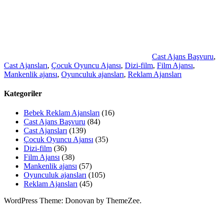
Cast Ajans Başvuru
,
Cast Ajansları
,
Çocuk Oyuncu Ajansı
,
Dizi-film
,
Film Ajansı
,
Mankenlik ajansı
,
Oyunculuk ajansları
,
Reklam Ajansları
Kategoriler
Bebek Reklam Ajansları
(16)
Cast Ajans Başvuru
(84)
Cast Ajansları
(139)
Çocuk Oyuncu Ajansı
(35)
Dizi-film
(36)
Film Ajansı
(38)
Mankenlik ajansı
(57)
Oyunculuk ajansları
(105)
Reklam Ajansları
(45)
WordPress Theme: Donovan by ThemeZee.