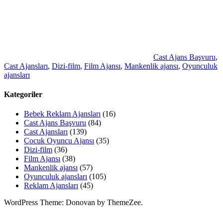
Cast Ajans Başvuru
,
Cast Ajansları
,
Dizi-film
,
Film Ajansı
,
Mankenlik ajansı
,
Oyunculuk
ajansları
Kategoriler
Bebek Reklam Ajansları
(16)
Cast Ajans Başvuru
(84)
Cast Ajansları
(139)
Çocuk Oyuncu Ajansı
(35)
Dizi-film
(36)
Film Ajansı
(38)
Mankenlik ajansı
(57)
Oyunculuk ajansları
(105)
Reklam Ajansları
(45)
WordPress Theme: Donovan by ThemeZee.