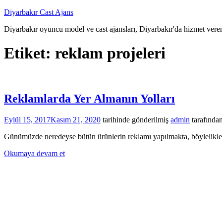
İçeriğe
Diyarbakır Cast Ajans
atla
Diyarbakır oyuncu model ve cast ajansları, Diyarbakır'da hizmet veren
Etiket:
reklam projeleri
Reklamlarda Yer Almanın Yolları
Eylül 15, 2017
Kasım 21, 2020
tarihinde gönderilmiş
admin
tarafında
Günümüzde neredeyse bütün ürünlerin reklamı yapılmakta, böylelikle ürü
Okumaya devam et