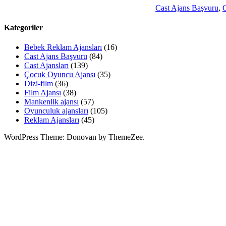
Cast Ajans Başvuru
,
C
Kategoriler
Bebek Reklam Ajansları
(16)
Cast Ajans Başvuru
(84)
Cast Ajansları
(139)
Çocuk Oyuncu Ajansı
(35)
Dizi-film
(36)
Film Ajansı
(38)
Mankenlik ajansı
(57)
Oyunculuk ajansları
(105)
Reklam Ajansları
(45)
WordPress Theme: Donovan by ThemeZee.