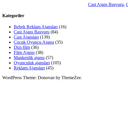
Cast Ajans Başvuru
,
C
Kategoriler
Bebek Reklam Ajansları
(16)
Cast Ajans Başvuru
(84)
Cast Ajansları
(139)
Çocuk Oyuncu Ajansı
(35)
Dizi-film
(36)
Film Ajansı
(38)
Mankenlik ajansı
(57)
Oyunculuk ajansları
(105)
Reklam Ajansları
(45)
WordPress Theme: Donovan by ThemeZee.