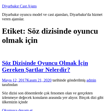
İçeriğe
Diyarbakır Cast Ajans
atla
Diyarbakır oyuncu model ve cast ajansları, Diyarbakır'da hizmet
veren ajanslar.
Etiket:
Söz dizisinde oyuncu
olmak için
Söz Dizisinde Oyuncu Olmak İçin
Gereken Şartlar Nelerdir?
Mayıs 12, 2017
Kasım 21, 2020
tarihinde gönderilmiş
admin
tarafından
Söz dizisi son dönemlerde çok fenomen olan ve gerçekten
izlenmeye değecek konuların arasında yer alıyor. Birçok dizi gibi
ülkemizin içinde
Okumaya devam et