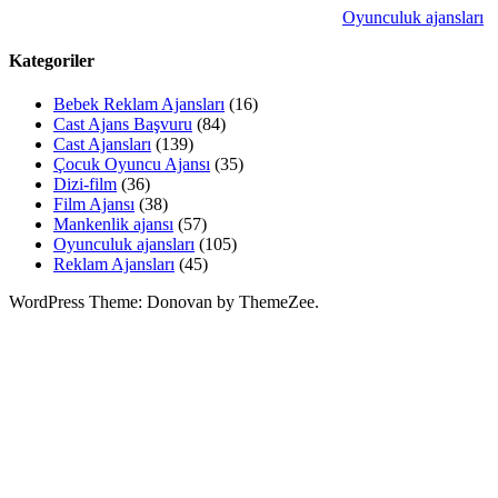
Oyunculuk ajansları
Kategoriler
Bebek Reklam Ajansları
(16)
Cast Ajans Başvuru
(84)
Cast Ajansları
(139)
Çocuk Oyuncu Ajansı
(35)
Dizi-film
(36)
Film Ajansı
(38)
Mankenlik ajansı
(57)
Oyunculuk ajansları
(105)
Reklam Ajansları
(45)
WordPress Theme: Donovan by ThemeZee.