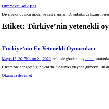
İçeriğe
Diyarbakır Cast Ajans
atla
Diyarbakır oyuncu model ve cast ajansları, Diyarbakır'da hizmet veren
Etiket:
Türkiye’nin yetenekli o
Türkiye’nin En Yetenekli Oyuncuları
Mayıs 13, 2017
Kasım 21, 2020
tarihinde gönderilmiş
admin
tarafınd
Ülkemizde her geçen gün yeni dizi ve filmler vizyona girmekte. Bu diz
Okumaya devam et